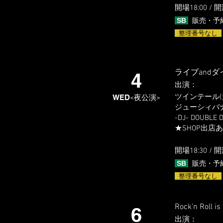
開場18:0
0 / 開
SB
販売・予
整理番号なし
ライブand
4
出演
​：
ツインテール(
WED
<夜公演>
ジューシィバナナ / 
-DJ- DOUBLE 
★SHOP出店
開場18:3
0 / 開
SB
販売・予
整理番号なし
Rock’n Roll is
6
出演
​：