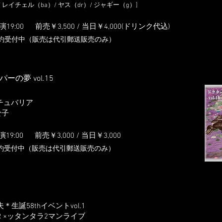
/ レイチェル（ba）/ ヤス（dr）/ ジャギー（g）]
開演19:0
0
前売￥3,50
0 / 当日￥4,000(ドリンク代込)
約受付中（販売は代引郵送販売のみ）
の夢 vol.15
エチュバリア
真於子
演19:0
0
前売￥3,0
00 / 当日￥3,000
約受付中（販売は代引郵送販売のみ）
生誕58thイベントvol.1
LOOR ×ッタンタラ2マンライブ