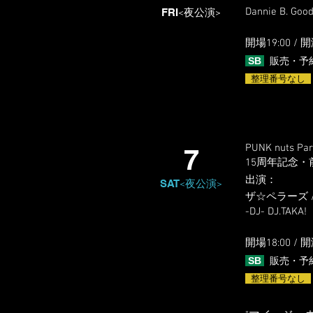
Dannie B. Go
FRI
<夜公演>
開場19:0
0 / 開
SB
販売・予
整理番号なし
PUNK nuts Part
7
15周年記念・
出演
​：
SAT
<夜公演>
ザ☆ペラーズ / THE
-DJ- DJ.TAKA!
開場18:0
0 / 開
SB
販売・予
整理番号なし