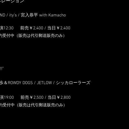
ネレーション"
ND / ity’s / 宮入恭平 with Kamacho
演12:3
0
前売￥2,4
00 / 当日￥2,400
約受付中（販売は代引郵送販売のみ）
!!"
 美歩＆ROWDY DOGS / JETLOW / シッカローラーズ
開演19:0
0
前売￥2,5
00 / 当日￥2,800
約受付中（販売は代引郵送販売のみ）