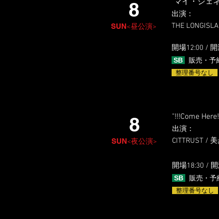
"マイ・ジェ
8
出演
​：
THE LONGISLA
SUN
<昼公演>
開場12:0
0 / 開
SB
販売・予
整理番号なし
"!!!Come Here!
8
出演
​：
CITTRUST /
SUN
<夜公演>
開場18:3
0 / 
SB
販売・予
整理番号なし