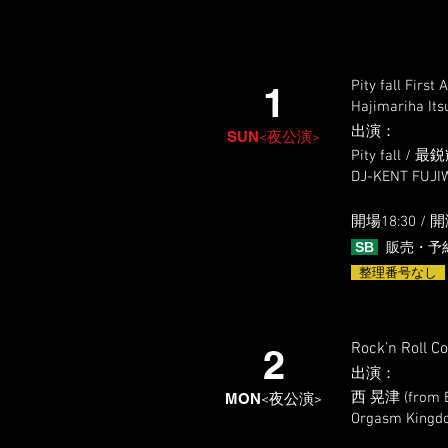
Pity fall First
1
Hajimariha Its
出演
​：
SUN
<夜公演>
Pity fall / 
​DJ-KENT FUJ
開場18:3
0 / 開
SB
販売・予
整理番号なし
Rock’n Roll C
2
出演
​：
西 晃津 (from 
MON
<夜公演>
Orgasm Kingdo