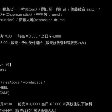
OOR (福島ピート幹夫(Sax) / 関口新一郎(Tp) / 佐藤綾音(sax,cl) /
hapman stick) / 中里敦(drums) /
ssion) / 伊藤大地(percussion-drums)
演19:0
0
前売￥3,5
00 / 当日￥4,000
火)13:00～販売・予約受付開始（販売は代引郵送販売のみ）
vol.19】
nts♀
 riseAbove / wombscape /
 HEEL
SCAM!）
開演18:3
0
前売￥3,000 / 当日￥3,000
​ ※高校生以下無料
約受付中（販売は代引郵送販売のみ）