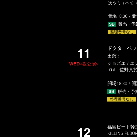
[カツミ（vo.g）
開場18:0
0 / 
SB
販売・予
整理番号なし
ドクターペッパー
11
出演
​：
ジョズエ / 
WED
<夜公演>
​-O.A.- 佐野
開場18:3
0 / 開
SB
販売・予
整理番号なし
福島ピート幹夫＊
12
KILLING F