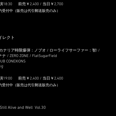
演18:3
0
前売￥2,4
00 / 当日￥2,700
約受付中（販売は代引郵送販売のみ）
ダイレクト
カナリア時限爆弾：ノブオ / ローライフサーファー：智) /
ZERO ZONE / FlatSugarField
DUB CONEXIONS
あり
演19:0
0
前売￥2,4
00 / 当日￥2,400
約受付中（販売は代引郵送販売のみ）
 Still Alive and Well Vol.30