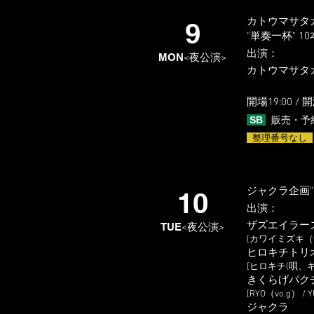
カトウマサタカ 
9
"単奏一杯" 10本
出演
​：
MON
<夜公演>
カトウマサタ
開場19:0
0 / 
SB
販売・予
整理番号なし
ジャクラ企画
10
出演
​：
ザズエイラー
TUE
<夜公演>
[カワイミズキ（v
ヒロキチトリ
[ヒロキチ(唄、ギ
きくらげパク
[RYO（vo.g） /
ジャクラ