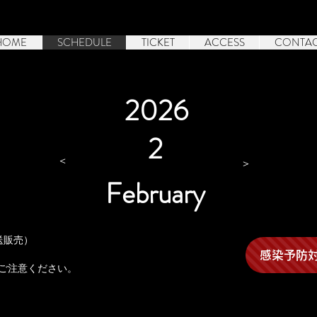
HOME
SCHEDULE
TICKET
ACCESS
CONTA
2026
2
＜
＞
February
郵送販売）
ス
感染予防
ご注意ください。
、開場 / 開演時間が変更となる場合がございます。
ご