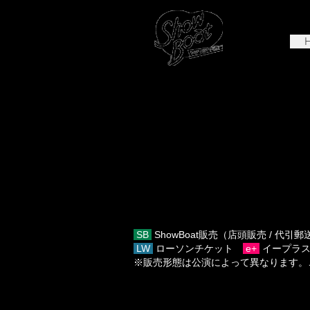
SB
ShowBoat販売（店頭販売 / 代引
LW
ローソンチケット
e+
イープラ
※販売形態は公演によって異なります。
状況によって、各公演内容や