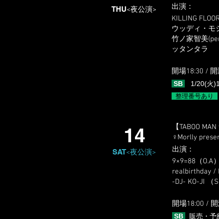
出演
​：
THU
<夜公演>
KILLING FL
ウッディ・モジャ(C
竹ノ家智美(percu
ッタンタラ
開場18:3
0 / 開
SB
1/20(
整理番号あり
【TABOO MAN 
14
♀Morlly prese
出演
​：
SAT
<夜公演>
9×9=88（O.A）/
realbirthday /
-DJ- KO-JI （
開場18:0
0 / 
SB
販売・予