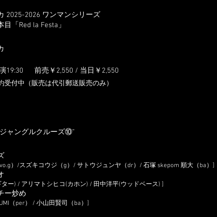
2025-2026 ワンマンシリーズ
目「Red la Festa」
カ
開演19:3
0
前売￥2,55
0 / 当日￥2,550
約受付中（販売は代引郵送販売のみ）
”ジャングルクルーズ⑩”
ズ
o.g）/スズキコウジ（g）/ サトウジュンヤ（dr）/ 石塚 skepom 順大（ba）]
オ
ター) / アリマトシヒコ(カホン) / 田中洋平(ウッドベース) ]
チー炒め
 YUMI（per） / 小山田賢司（ba）]