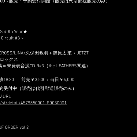
:00～
販売・予約受付開始（販売は代引郵送販売のみ）
S 40th Year★
 Circuit #3～
OSS/LINA/久保田敏明＋篠原太郎) / JETZT
スギロックス
未発表音源CD‐R#3（the LEATHERS関連）
演18:3
0
前売￥3,500 / 当日
￥4,0
00
約受付中（販売は代引郵送販売のみ）
URL
jp/sf/detail/4579850001-P0030001
F ORDER vol.2