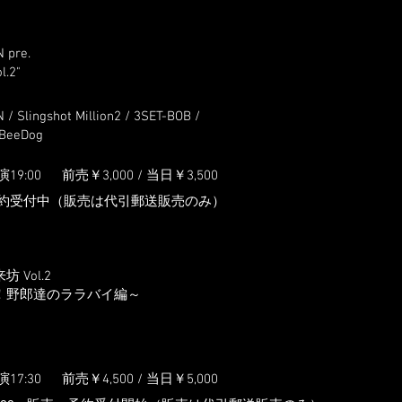
 pre.
l.2"
/ Slingshot Million2 / 3SET-BOB /
sBeeDog
演19:0
0
前売￥3,000 / 当日
￥3,5
00
約受付中（販売は代引郵送販売のみ）
 Vol.2
！野郎達のララバイ編～
演17:3
0
前売￥4,500 / 当日
￥5,0
00