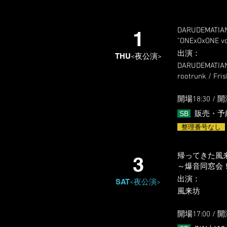
DARUDEMATIAN
1
"ONExOxONE vo
出演
​：
THU
<夜公演>
DARUDEMATIAN 
rootrunk / Fri
開場18:3
0 / 開
SB
販売・予
整理番号なし
帰ってきた風来坊
3
～爆音同窓会
出演
​：
SAT
<夜公演>
風来坊
開場17:0
0 / 開