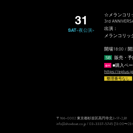
☆メランコリ
31
3rd ANNIVER
出演
​：
SAT
<夜公演>
メランコリックサーカ
開場18:0
0 / 開
SB
販売・予
e+
■購入ペー
https://eplus.
整理番号なし
〒166-0002 東京都杉並区高円寺北3-17-2,B1
info@showboat.co.jp
/ 03-3337-5745 (13:00〜23: