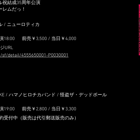
ル祝結成35周年公演
ーレムだっ！
 / ニューロティカ
演18:0
0
前売￥3,500 / 当日
￥4,0
00
ジURL
jp/sf/detail/4555650001-P0030001
/ MAKE / ハマノヒロチカバンド / 怪盗ザ・デッドボール
演19:0
0
前売￥2,800 / 当日
￥3,3
00
約受付中（販売は代引郵送販売のみ）