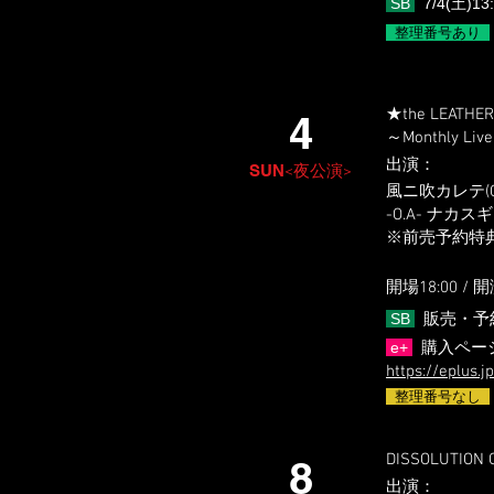
SB
7/4(土)13
整理番号あり
★the LEATHER
4
～Monthly Live
出演
​：
SUN
<夜公演>
風ニ吹カレテ(CR
-O.A- ナカ
※前売予約特典＝
開場18:0
0 / 開
SB
販売・予
e+
購入ページ
https://eplus.
整理番号なし
DISSOLUTION O
8
出演
​：