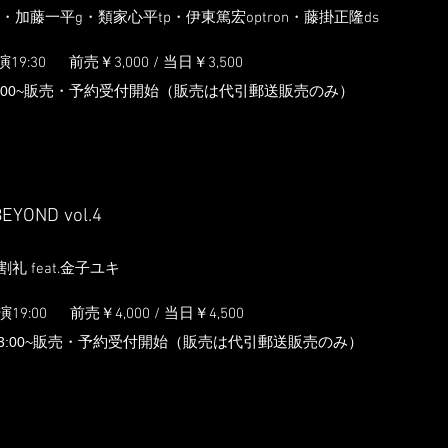
・加藤一平g・類家心平tp・伊東篤宏optron・藤掛正隆ds
演19:3
0
前売￥3,000 / 当日
￥3,5
00
00~
販売・予約受付開始（販売は代引郵送販売のみ）
EYOND vol.4
 / 割礼 feat.金子ユキ
演19:0
0
前売￥4,000 / 当日
￥4,5
00
3:00~
販売・予約受付開始（販売は代引郵送販売のみ）