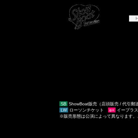
SB
ShowBoat販売（店頭販売 / 代引
LW
ローソンチケット
e+
イープラ
※販売形態は公演によって異なります。
状況によって、各公演内容や