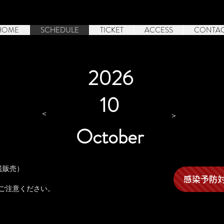
HOME
SCHEDULE
TICKET
ACCESS
CONTA
2026
10
＜
＞
October
郵送販売）
ス
感染予防
ご注意ください。
、開場 / 開演時間が変更となる場合がございます。
ご