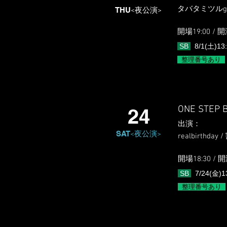
タバタミツルg
THU
<夜公演>
開場19:0
0 / 開
SB
8/1(土)13:
整理番号あり
ONE STEP B
24
出演
​：
SAT
<夜公演>
realbirthday
開場18:3
0 / 開
SB
7/24(金)1
整理番号あり