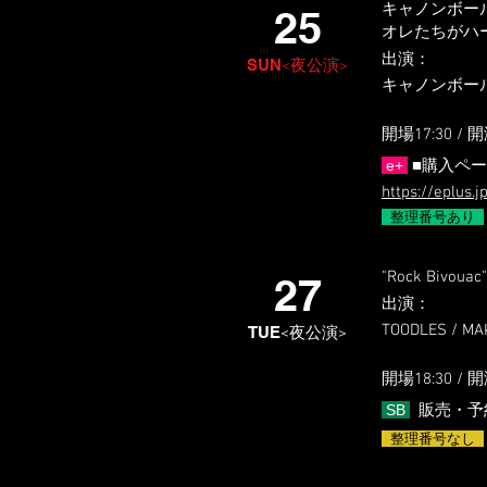
キャノンボー
25
オレたちがハ
出演
​：
SUN
<夜公演>
キャノンボール
開場17:3
0 / 開
e+
■購入ペー
https://eplus.
整理番号あり
"Rock Bivouac"
27
出演
​：
TOODLES 
TUE
<夜公演>
開場18:3
0 / 開
SB
販売・予
整理番号なし